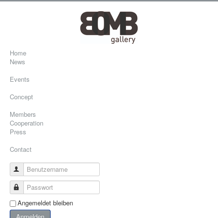
Home
News
Events
Concept
Members
Cooperation
Press
Contact
Benutzername
Passwort
Angemeldet bleiben
Anmelden